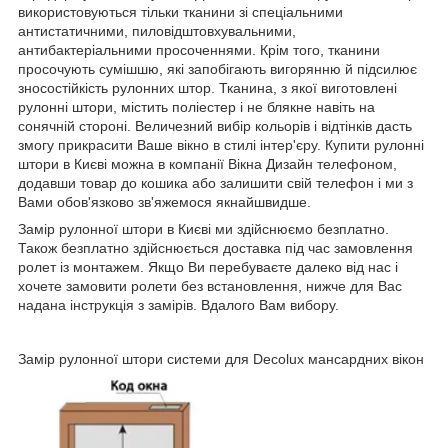
використовуються тільки тканини зі спеціальними
антистатичними, пиловідштовхувальними,
антибактеріальними просоченнями. Крім того, тканини
просочують сумішшю, які запобігають вигорянню й підсилює
зносостійкість рулонних штор. Тканина, з якої виготовлені
рулонні штори, містить поліестер і не блякне навіть на
сонячній стороні. Величезний вибір кольорів і відтінків дасть
змогу прикрасити Ваше вікно в стилі інтер'єру. Купити рулонні
штори в Києві можна в компанії Вікна Дизайн телефоном,
додавши товар до кошика або залишити свій телефон і ми з
Вами обов'язково зв'яжемося якнайшвидше.
Замір рулонної штори в Києві ми здійснюємо безплатно.
Також безплатно здійснюється доставка під час замовлення
ролет із монтажем. Якщо Ви перебуваєте далеко від нас і
хочете замовити ролети без встановлення, нижче для Вас
надана інструкція з замірів. Вдалого Вам вибору.
Замір рулонної штори системи для Decolux мансардних вікон