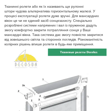
Тканинні ролети або як їх називають ще рулонні
штори чудова альтернатива горизонтальному жалюзі. У
процесі експлуатації ролети дуже зручні. Для мансардних
вікон це чи не єдиний засіб сонцезахисту. Спеціально
розроблені системи напрямних і вал із пружиною дадуть
змогу комфортно закрити потрапляння сонця у Ваші
мансардні вікна. Така система дає змогу повністю закритися
від зовнішнього світла та сторонніх поглядів. Різноманітність
колірних рішень впише ролети в будь-яке приміщення.