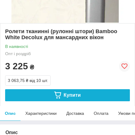
Ролети тканинні (рулонні штори) Bamboo
White Decolux для мансардних вікон
В наявності
Опт і роздріб
3 225
₴
3 063,75 ₴
від 10 шт.
Купити
Опис
Характеристики
Доставка
Оплата
Умови п
Опис