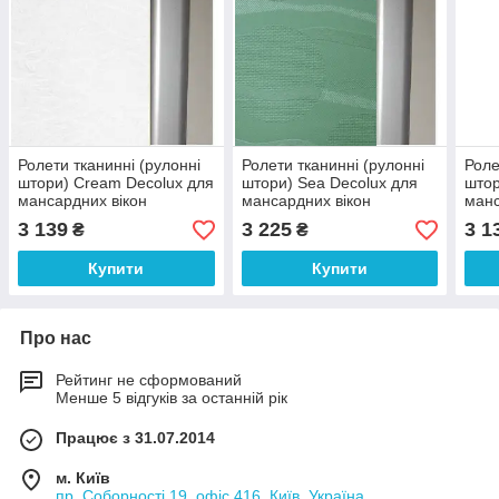
Ролети тканинні (рулонні
Ролети тканинні (рулонні
Роле
штори) Cream Decolux для
штори) Sea Decolux для
штор
мансардних вікон
мансардних вікон
манс
3 139
3 225
3 1
₴
₴
Купити
Купити
Про нас
Рейтинг не сформований
Менше 5 відгуків за останній рік
Працює з 31.07.2014
м. Київ
пр. Соборності 19, офіс 416, Київ, Україна