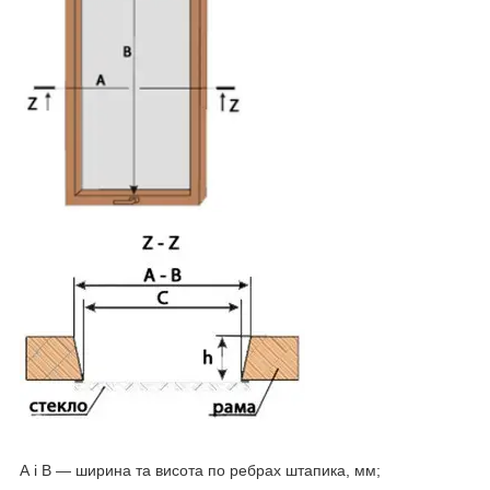
А і В — ширина та висота по ребрах штапика, мм;