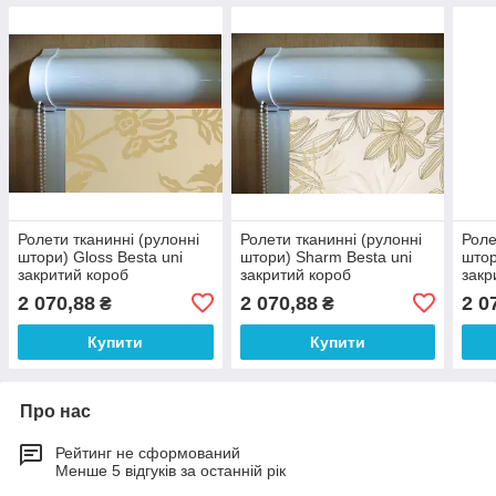
Ролети тканинні (рулонні
Ролети тканинні (рулонні
Роле
штори) Gloss Besta uni
штори) Sharm Besta uni
штор
закритий короб
закритий короб
закр
2 070,88
2 070,88
2 0
₴
₴
Купити
Купити
Про нас
Рейтинг не сформований
Менше 5 відгуків за останній рік