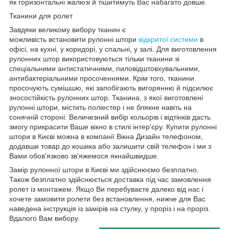
як горизонтальні жалюзі й тішитимуть Вас набагато довше.
Тканини для ролет
Завдяки великому вибору тканин є
можливість встановити рулонні штори
відкритої системи
в
офісі, на кухні, у коридорі, у спальні, у залі. Для виготовлення
рулонних штор використовуються тільки тканини зі
спеціальними антистатичними, пиловідштовхувальними,
антибактеріальними просоченнями. Крім того, тканини
просочують сумішшю, які запобігають вигорянню й підсилює
зносостійкість рулонних штор. Тканина, з якої виготовлені
рулонні штори, містить поліестер і не блякне навіть на
сонячній стороні. Величезний вибір кольорів і відтінків дасть
змогу прикрасити Ваше вікно в стилі інтер'єру. Купити рулонні
штори в Києві можна в компанії Вікна Дизайн телефоном,
додавши товар до кошика або залишити свій телефон і ми з
Вами обов'язково зв'яжемося якнайшвидше.
Замір рулонної штори в Києві ми здійснюємо безплатно.
Також безплатно здійснюється доставка під час замовлення
ролет із монтажем. Якщо Ви перебуваєте далеко від нас і
хочете замовити ролети без встановлення, нижче для Вас
наведена інструкція із замірів на стулку, у проріз і на проріз.
Вдалого Вам вибору.