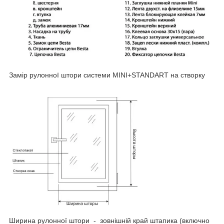
Замір рулонної штори системи MINI+STANDART на створку
Ширина рулонної штори - зовнішній край штапика (включно