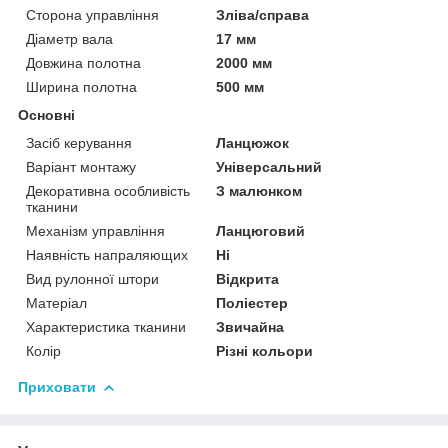
Сторона управління
Зліва/справа
Діаметр вала
17 мм
Довжина полотна
2000 мм
Ширина полотна
500 мм
Основні
Засіб керування
Ланцюжок
Варіант монтажу
Універсальний
Декоративна особливість
З малюнком
тканини
Механізм управління
Ланцюговий
Наявність напраляющих
Ні
Вид рулонної штори
Відкрита
Матеріал
Поліестер
Характеристика тканини
Звичайна
Колір
Різні кольори
Приховати