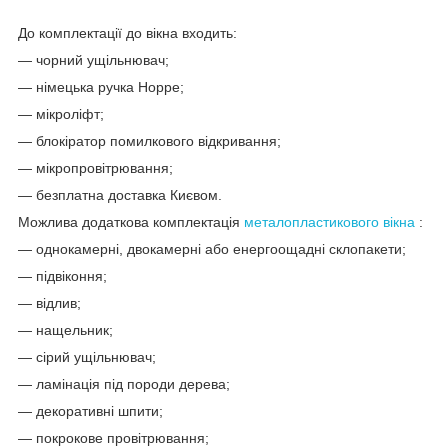
До комплектації до вікна входить:
— чорний ущільнювач;
— німецька ручка Hoppe;
— мікроліфт;
— блокіратор помилкового відкривання;
— мікропровітрювання;
— безплатна доставка Києвом.
Можлива додаткова комплектація
металопластикового вікна
:
— однокамерні, двокамерні або енергоощадні склопакети;
— підвіконня;
— відлив;
— нащельник;
— сірий ущільнювач;
— ламінація під породи дерева;
— декоративні шпити;
— покрокове провітрювання;