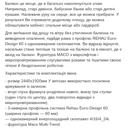
Балкон це місце, де в багатьох накопичується хлам.
Наприклад, старі джинси, бабусини банки або старі дитячі
іграшки. Належачи руку на серце, все це можна прибрати. У
результаті Ви отримаєте додаткову площу, де можна
облаштувати кабінет, спальне місце або гардероб.
Для витікання від дощу та вітру без утеплення балкона та
виведення опалення, підійде рама з профілю REHAU Euro-
Design 60 з однокамерним склопакетом. Ви відразу відчуєте,
наскільки стане тепліше та тихіше на балконі та в кімнаті, де є
вихід на балкон. Фурнітура MACO з мікроліфтом і
мікропровітрюванням слугуватиме роками та тішитиме своєю
чіткою й бездоганною роботою.
Характеристики та комплектація вікна:
- розмір 2440х1920мм У імпозах використано посилене
армування із загином.
- вгорі глуха фрамуга розділена навпіл, внизу три стулки
(один глуга по центру, два поворотно-відкидні з
мікропровітрюванням)
- 3-камерна профільна система Rehau Euro-Design 60
(ширина профілю — 60 мм)
— однокамерний енергоощадний склопакет 4/16/4_24і.
- фурнітура Maco Multi-Trend.