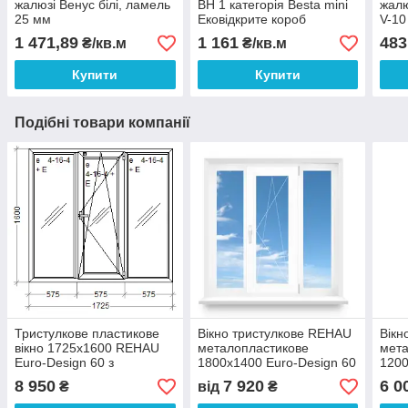
жалюзі Венус білі, ламель
BH 1 категорія Besta mini
жалю
25 мм
Ековідкрите короб
V-10
1 471,89
1 161
483
₴/кв.м
₴/кв.м
Купити
Купити
Подібні товари компанії
Тристулкове пластикове
Вікно тристулкове REHAU
Вікн
вікно 1725х1600 REHAU
металопластикове
мета
Euro-Design 60 з
1800х1400 Euro-Design 60
1200
енергоощадним
фурнітура MACO
з о
8 950
7 920
6 0
₴
від
₴
склопакетом 4/16/4і
скло