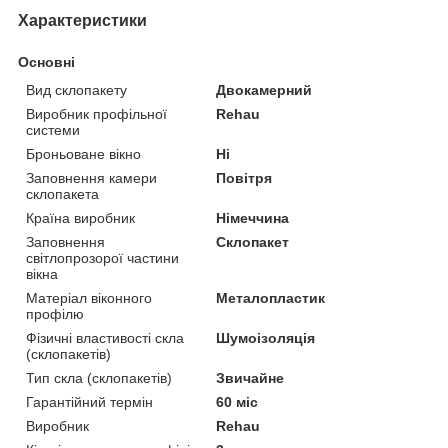
Характеристики
Основні
Вид склопакету
Двокамерний
Виробник профільної
Rehau
системи
Броньоване вікно
Ні
Заповнення камери
Повітря
склопакета
Країна виробник
Німеччина
Заповнення
Склопакет
світлопрозорої частини
вікна
Матеріал віконного
Металопластик
профілю
Фізичні властивості скла
Шумоізоляція
(склопакетів)
Тип скла (склопакетів)
Звичайне
Гарантійний термін
60 міс
Виробник
Rehau