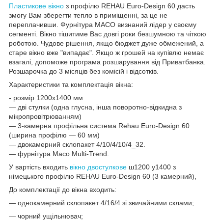
Пластикове вікно
з профілю REHAU Euro-Design 60 дасть
змогу Вам зберегти тепло в приміщенні, за це не
переплачивши. Фурнітура MACO визнаний лідер у своєму
сегменті. Вікно тішитиме Вас довгі роки безшумною та чіткою
роботою. Чудове рішення, якщо бюджет дуже обмежений, а
старе вікно вже "випадає". Якщо ж грошей на купівлю немає
взагалі, допоможе програма розшарування від Приватбанка.
Розшарочка до 3 місяців без комісій і відсотків.
Характеристики та комплектація вікна:
- розмір 1200х1400 мм
― дві стулки (одна глусна, інша поворотно-відкидна з
мікропровітрюванням)
― 3-камерна профільна система Rehau Euro-Design 60
(ширина профілю — 60 мм)
― двокамерний склопакет 4/10/4/10/4_32.
— фурнітура Maco Multi-Trend.
У вартість входить
вікно двостулкове
ш1200 у1400 з
німецького профілю REHAU Euro-Design 60 (3 камерний),
До комплектації до вікна входить:
— однокамерний склопакет 4/16/4 зі звичайними склами;
— чорний ущільнювач;