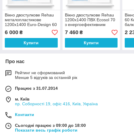
Вікно двостулкове Rehau
Вікно двостулкове Rehau
Вікн
металопластикове
1200х1400 ПВХ Ecosol 70
60 К
1200х1400 Euro-Design 60
з енергоефективним
балк
з однокамерним
склопакетом 4/10/4/10/4і +
скло
6 000
7 460
2 2
₴
₴
склопакетом 4/16/4
Аргон
Купити
Купити
Про нас
Рейтинг не сформований
Менше 5 відгуків за останній рік
Працює з 31.07.2014
м. Київ
пр. Соборності 19, офіс 416, Київ, Україна
Контакти
Сьогодні працює з 09:00 до 18:00
Показати весь графік роботи