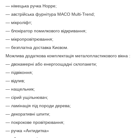
— німецька ручка Hoppe;
— австрійська фурнітура MACO Multi-Trend;
— мікроліфт;
— блокіратор помилкового відкривання;
— мікропровітрювання;
— безплатна доставка Києвом.
Можлива додаткова комплектація металопластикового вікна :
— двокамерні або енергоощадні склопакети;
— підвіконня;
— відлив;
— нащельник;
— сірий ущільнювач;
— ламінація під породи дерева;
— декоративні шпити;
— покрокове провітрювання;
— ручка «Антидитка»