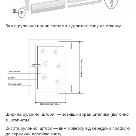
Замір рулонної штори системи відкритого типу на створку
Ширина рулонної штори — зовнішній край штапика (включно
зі штапиком)
Висота рулонної штори — вимір зверху від середини профілю
до середини профілю знизу.