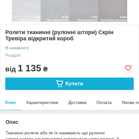
Ролети тканинні (рулонні штори) Скрін
Тревіра відкритий короб
В наявності
Роздріб
1 135
від
₴
Купити
Опис
Характеристики
Доставка
Оплата
Умови п
Опис
Тканинні ролети або як їх називають ще рулонні
штори чудова альтернатива горизонтальному жалюзі. У