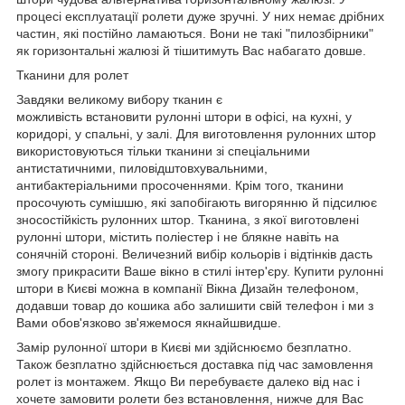
процесі експлуатації ролети дуже зручні. У них немає дрібних
частин, які постійно ламаються. Вони не такі "пилозбірники"
як горизонтальні жалюзі й тішитимуть Вас набагато довше.
Тканини для ролет
Завдяки великому вибору тканин є
можливість встановити рулонні штори в офісі, на кухні, у
коридорі, у спальні, у залі. Для виготовлення рулонних штор
використовуються тільки тканини зі спеціальними
антистатичними, пиловідштовхувальними,
антибактеріальними просоченнями. Крім того, тканини
просочують сумішшю, які запобігають вигорянню й підсилює
зносостійкість рулонних штор. Тканина, з якої виготовлені
рулонні штори, містить поліестер і не блякне навіть на
сонячній стороні. Величезний вибір кольорів і відтінків дасть
змогу прикрасити Ваше вікно в стилі інтер'єру. Купити рулонні
штори в Києві можна в компанії Вікна Дизайн телефоном,
додавши товар до кошика або залишити свій телефон і ми з
Вами обов'язково зв'яжемося якнайшвидше.
Замір рулонної штори в Києві ми здійснюємо безплатно.
Також безплатно здійснюється доставка під час замовлення
ролет із монтажем. Якщо Ви перебуваєте далеко від нас і
хочете замовити ролети без встановлення, нижче для Вас