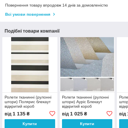
Повернення товару впродовж 14 днів за домовленістю
Всі умови повернення
Подібні товари компанії
Ролети тканинні (рулонні
Ролети тканинні (рулонні
Роле
штори) Полярис блекаут
штори) Ауріс Блекаут
штор
відкритий короб
відкритий короб
відк
1 135
1 025
від
₴
від
₴
від
Купити
Купити