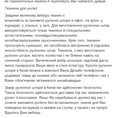
як горизонтальні жалюзі й тішитимуть Вас набагато довше.
Тканини для ролет
Завдяки великому вибору тканин є
можливість встановити рулонні штори в офісі, на кухні, у
коридорі, у спальні, у залі. Для виготовлення рулонних штор
використовуються тільки тканини зі спеціальними
антистатичними, пиловідштовхувальними,
антибактеріальними просоченнями. Крім того, тканини
просочують сумішшю, які запобігають вигорянню й підсилює
зносостійкість рулонних штор. Тканина, з якої виготовлені
рулонні штори, містить поліестер і не блякне навіть на
сонячній стороні. Величезний вибір кольорів і відтінків дасть
змогу прикрасити Ваше вікно в стилі інтер'єру. Купити рулонні
штори в Києві можна в компанії Вікна Дизайн телефоном,
додавши товар до кошика або залишити свій телефон і ми з
Вами обов'язково зв'яжемося якнайшвидше.
Замір рулонної штори в Києві ми здійснюємо безплатно.
Також безплатно здійснюється доставка під час замовлення
ролет із монтажем. Якщо Ви перебуваєте далеко від нас і
хочете замовити ролети без встановлення, нижче для Вас
наведена інструкція із замірів на стулку, у проріз і на проріз.
Вдалого Вам вибору.