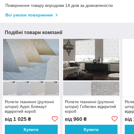
Повернення товару впродовж 14 днів за домовленістю
Всі умови повернення
Подібні товари компанії
Ролети тканинні (рулонні
Ролети тканинні (рулонні
Роле
штори) Ауріс Блекаут
штори) Гобелен відкритий
штор
відкритий короб
короб
відк
1 025
960
від
₴
від
₴
від
Купити
Купити