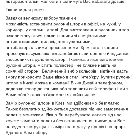
як горизонтальні жалюзі й тішитимуть Вас набагато довше.
Тканини для ролет
Завдяки великому вибору тканин є
можливість встановити рулонні штори в офісі, на кухні, у
коридорі, у спальні, у залі. Для виготовлення рулонних штор
використовуються тільки тканини зі спеціальними
антистатичними, пиловідштовхувальними,
антибактеріальними просоченнями. Крім того, тканини
просочують сумішшю, які запобігають вигорянню й підсилює
зносостійкість рулонних штор. Тканина, з якої виготовлені
рулонні штори, містить поліестер і не блякне навіть на
сонячній стороні. Величезний вибір кольорів і відтінків дасть
змогу прикрасити Ваше вікно в стилі інтер'єру. Купити рулонні
штори в Києві можна в компанії Вікна Дизайн телефоном,
додавши товар до кошика або залишити свій телефон і ми з
Вами обов'язково зв'яжемося якнайшвидше.
Замір рулонної штори в Києві ми здійснюємо безплатно.
Також безплатно здійснюється доставка під час замовлення
ролет із монтажем. Якщо Ви перебуваєте далеко від нас і
хочете замовити ролети без встановлення, нижче для Вас
наведена інструкція із замірів на стулку, у проріз і на проріз.
Вдалого Вам вибору.