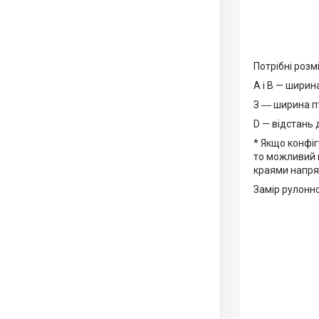
Потрібні розм
А і В — ширин
З ― ширина пт
D — відстань 
* Якщо конфі
то можливий м
краями напр
Замір рулонно