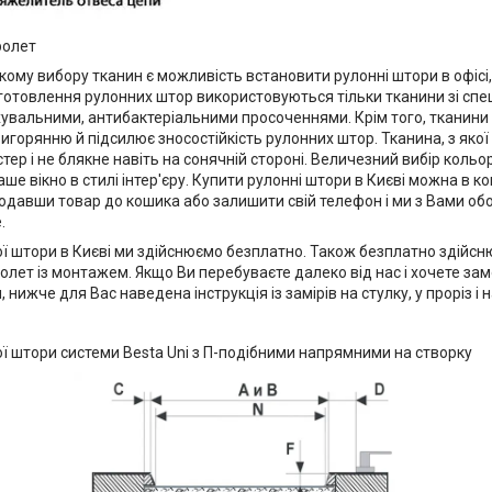
ролет
ому вибору тканин є можливість встановити рулонні штори в офісі, на
виготовлення рулонних штор використовуються тільки тканини зі сп
увальними, антибактеріальними просоченнями. Крім того, тканини
игорянню й підсилює зносостійкість рулонних штор. Тканина, з якої
тер і не блякне навіть на сонячній стороні. Величезний вибір кольорі
ше вікно в стилі інтер'єру. Купити рулонні штори в Києві можна в к
одавши товар до кошика або залишити свій телефон і ми з Вами об
.
ї штори в Києві ми здійснюємо безплатно. Також безплатно здійсн
лет із монтажем. Якщо Ви перебуваєте далеко від нас і хочете за
 нижче для Вас наведена інструкція із замірів на стулку, у проріз і 
ї штори системи Besta Uni з П-подібними напрямними на створку