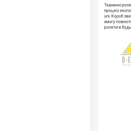
Тканинні рол
процесі експл
uni. Короб зв
змогу повніст
ролети в буд