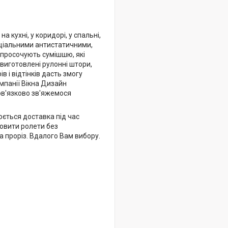
 кухні, у коридорі, у спальні,
еціальними антистатичними,
 просочують сумішшю, які
 виготовлені рулонні штори,
в і відтінків дасть змогу
омпанії Вікна Дизайн
ов'язково зв'яжемося
юється доставка під час
мовити ролети без
на проріз. Вдалого Вам вибору.