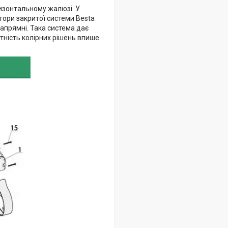
ризонтальному жалюзі. У
штори закритої системи Besta
напрямні. Така система дає
ітність колірних рішень впише