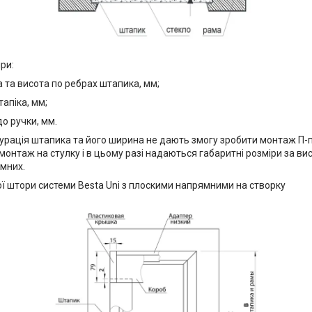
іри:
а та висота по ребрах штапика, мм;
апіка, мм;
до ручки, мм.
гурація штапика та його ширина не дають змогу зробити монтаж П-п
онтаж на стулку і в цьому разі надаються габаритні розміри за ви
ямних.
ї штори системи Besta Uni з плоскими напрямними на створку