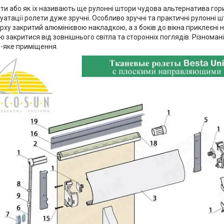
ети або як їх називають ще рулонні штори чудова альтернатива го
уатації ролети дуже зручні. Особливо зручні та практичні рулонні 
ерху закритий алюмінієвою накладкою, а з боків до вікна приклеєні 
ю закритися від зовнішнього світла та сторонніх поглядів. Різноман
ь-яке приміщення.