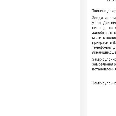
Тканини для 
Завдяки велик
у залі. Для 
пиловідштовх
запобігають в
містить поліес
прикрасити Ва
телефоном, д
якнайшвидше
Замір рулонно
замовлення ро
встановлення,
Замір рулонно